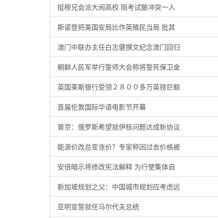
挺穆兄会派大闹高校 阻考试酿冲突一人
斯诺登把美国安局比作英殖民当局 批其
澳门中联办主任白志健撰文纪念澳门回归
朝鲜人民军举行誓师大会称将誓死保卫金
英国莱斯银行受领２８００多万英镑巨额
首届伦敦国际华语电影节开幕
普京：俄罗斯希望就伊核问题达成新协议
能源价改总变涨价？专家称因过去价格被
安倍暗示将修改宪法解释 为行使集体自
新加坡规划之父：中国城市规划应考虑远
亚明宣誓就任马尔代夫总统