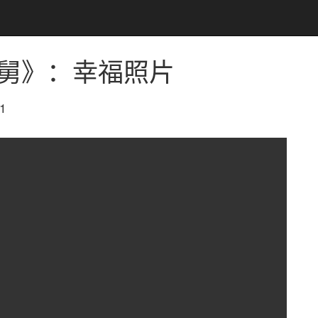
老娘舅》：幸福照片
1