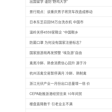
出国留学 谨防“野鸡大学”
景行观点：谈重庆男子将货车改造成移动
日本东芝召回58万台洗衣机 中国市
温岭关停4559家鞋企 “中国鞋乡
防菌口罩 为何没有国家注册标志？
国家旅游局再发预警 “埃及游”自由
禽类冷鲜、熟食消费信心回升 源于冷
杭州活禽交易暂停满月 冷鲜、熟制禽
浙江光伏产业一月份出口总量增一倍 价
CEPA助推浙港经贸往来 10年间贸
楼盘直降数千 引老业主不满