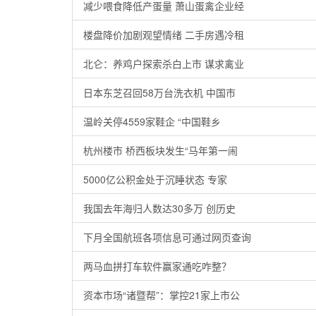
减少喂食降低产蛋量 萧山蛋禽企业经
楼盘降价加剧观望情绪 二手房遇冷租
北仑：养鸡户探索杀白上市 谋求禽业
日本东芝召回58万台洗衣机 中国市
温岭关停4559家鞋企 “中国鞋乡
杭州楼市 桥西板块发生“马年第一闹
5000亿公积金处于沉睡状态 专家
我国去年海归人数达30多万 创历史
下月全国航班各项信息可通过网页查询
两马血拼打车软件赢家通吃咋整？
资本市场“诸暨帮”：掌控21家上市公