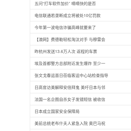
五问“打车软件加价” 嘀嘀快的是否
电信联通若垄断成立将被处10亿罚款
今年第一波电信诈骗高峰就要来了
【澳网】费德勒轻松淘汰对手 与穆雷会
昨杭州发送13.6万人次 返程的车票
埃及首都警方总部附近发生爆炸 至少一
张文戈春运首日莅临客运中心站检查指导
日高官访美解释安倍拜鬼 美吁日本与邻
法国一名企图自杀女子发错短信 被收信
日本成立国家安全保障局
美前总统老布什夫人紧急入院 奥巴马祝