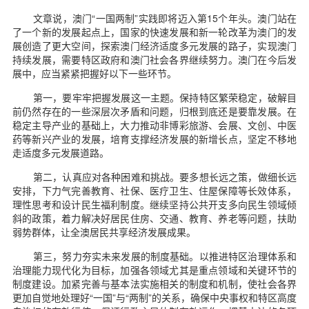
文章说，澳门“一国两制”实践即将迈入第15个年头。澳门站在
了一个新的发展起点上，国家的快速发展和新一轮改革为澳门的发
展创造了更大空间，探索澳门经济适度多元发展的路子，实现澳门
持续发展，需要特区政府和澳门社会各界继续努力。澳门在今后发
展中，应当紧紧把握好以下一些环节。
第一，要牢牢把握发展这一主题。保持特区繁荣稳定，破解目
前仍然存在的一些深层次矛盾和问题，归根到底还是要靠发展。在
稳定主导产业的基础上，大力推动非博彩旅游、会展、文创、中医
药等新兴产业的发展，培育支撑经济发展的新增长点，坚定不移地
走适度多元发展道路。
第二，认真应对各种困难和挑战。要多想长远之策，做细长远
安排，下力气完善教育、社保、医疗卫生、住屋保障等长效体系，
理性思考和设计民生福利制度。继续坚持公共开支多向民生领域倾
斜的政策，着力解决好居民住房、交通、教育、养老等问题，扶助
弱势群体，让全澳居民共享经济发展成果。
第三，努力夯实未来发展的制度基础。以推进特区治理体系和
治理能力现代化为目标，加强各领域尤其是重点领域和关键环节的
制度建设。加紧完善与基本法实施相关的制度和机制，使社会各界
更加自觉地处理好“一国”与“两制”的关系，确保中央事权和特区高度