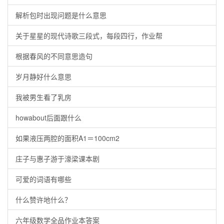
解析包时出现问题是什么意思
关于星星的现代诗歌三段式，每段四行，作业帮
根据春风的不同意思造句
岁月静好什么意思
我被男生看了乳房
howabout后面跟什么
如果液压两腔的面积A1＝100cm2
庄子与惠子游于濠梁课本剧
可爱的词语有哪些
什么赞许地什么？
六年级数学全品作业本答案