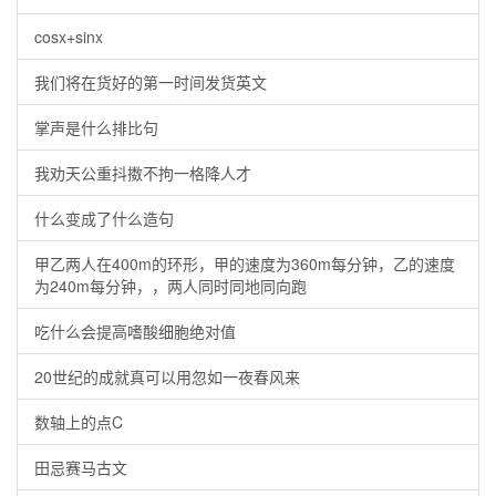
cosx+sinx
我们将在货好的第一时间发货英文
掌声是什么排比句
我劝天公重抖擞不拘一格降人才
什么变成了什么造句
甲乙两人在400m的环形，甲的速度为360m每分钟，乙的速度
为240m每分钟，，两人同时同地同向跑
吃什么会提高嗜酸细胞绝对值
20世纪的成就真可以用忽如一夜春风来
数轴上的点C
田忌赛马古文