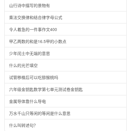
山行诗中描写的景物有
乘法交换律和结合律字母公式
令人着急的一件事作文400
甲乙两数的和是16.5甲的小数点
少年闰土中无端的意思
什么的光芒填空
试管移植后可以吃猕猴桃吗
六年级金钥匙数学第七单元测试卷金钥匙
金属导体靠什么导电
万水千山只等闲的等闲是什么意思
什么叫转述句？