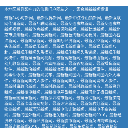
本地区最具影响力的信息门户网站之一，集合最新新闻资讯
最新24小时新闻，最新世界新闻，最新中江仓山镇新闻，最新互联
网传销新闻，最新互联网新闻，最新交通事故新闻，最新交通事故
新闻视频，最新体育新闻，最新保险新闻，最新劲爆新闻，最新北
京市通州新闻，最新反腐新闻，最新台湾新闻龙卷风，最新国内石
油新闻，最新国家新闻，最新国际经济新闻，最新太空新闻，最新
头条新闻，最新娱乐新闻，最新娱乐新闻事件，最新娱乐新闻八
卦，最新娱乐新闻头条杨幂，最新娱乐新闻头条谢娜，最新娱乐新
闻稿件，最新娱乐新闻视频，最新富阳新闻，最新岐山新闻，最新
幼儿教育新闻，最新广西宾阳新闻，最新影视新闻，最新播音新闻
稿件，最新政治新闻，最新新浪围棋新闻，最新新闻事件，最新新
闻事件今天，最新新闻发布，最新新闻国内，最新新闻国内外大事
件，最新新闻国内大事件，最新新闻国际，最新新闻晋州大事件，
最新时事政治新闻，最新时政新闻，最新时政新闻热点，最新曹县
新闻，最新核电新闻，最新核电筹备新闻，最新河北无极县新闻，
最新泰国娱乐新闻，最新深圳楼市新闻，最新滚动新闻，最新滦南
新闻，最新滦南新闻视频，最新火灾新闻，最新熔岩灯新闻，最新
物业新闻，最新环球新闻，最新电信诈骗新闻，最新电子商务新
闻，最新的国外新闻，最新相关新闻，最新税收新闻2016，最新经
济政治新闻，最新经济新闻，最新股市新闻，最新英语简短新闻，
最新诈骗新闻2016，最新足球新闻，最新车祸新闻，最新铁路新