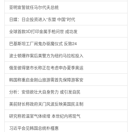
亚明宣誓就任马尔代夫总统
日媒：日企投资进入“东盟 中国”时代
全球首款3D打印金属手枪问世 成功发
巴基斯坦工厂闹鬼办驱魔仪式 反致24
波士顿爆炸案后美警方为纽约马拉松投入
俄圣彼得堡市长称正在考虑申办夏季奥运
韩国称重启金刚山旅游需首先保障游客安
分析：安倍欲壮大自身势力 或引发自民
美前财长称政府关门风波反映美国民主制
研究称若温室气体续增 本世纪内将现气
习近平会见韩国总统朴槿惠