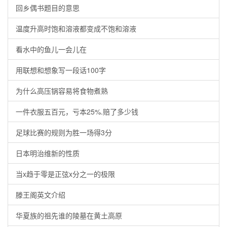
回乡偶书题目的意思
温度升高时饱和溶液都变成不饱和溶液
看水中的鱼儿一会儿在
用联想和想象写一段话100字
为什么高压锅容易将食物煮熟
一件衣服五百元，亏本25%.赔了多少钱
足球比赛的规则为胜一场得3分
日本明治维新的性质
当x趋于零是正弦x分之一的极限
滕王阁英文介绍
华夏族的祖先谁的陵墓在黄土高原