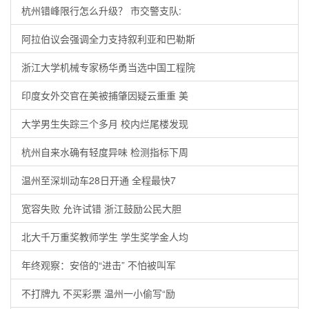
杭州错峰限行怎么升级？ 市交警支队:
阿拉伯议会强调全力支持叙利亚和巴勒斯
浙江大学机械专家杨华勇当选中国工程院
印度女外交官在美被捕肇因疑云重重 美
大学男生失踪三个多月 校内烂尾楼发现
杭州自来水确有轻度异味 检测指标下周
温州至深圳动车28日开通 全程最快7
宽容失败 允许试错 浙江鼓励公民大胆
北大千万重奖教师学生 学生奖学金人均
年终观察：安倍的“进击” 不怕被叫军
不打牌九 不买彩票 温州一小偷写“励