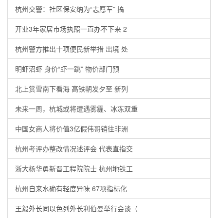
杭州交警：社区保安纳为“志愿军” 搞
开业3年家居市场执照一直办不下来 2
杭州警方推出十项便民新举措 出境 处
明虾沼虾 身价“虾一跳” 物价部门预
北上赏雪南下看海 高铁朝发夕至 新列
未来一周，杭城或将遭遇雾霾、冰冻双重
中国女商人将价值3亿假伟哥销往非洲
杭州考评办整改情况述评会 代表直指交
浙大杨华勇新晋工程院院士 杭州地铁工
杭州自来水确有轻度异味 67项指标化
王毅外长同以色列外长利伯曼举行会谈（