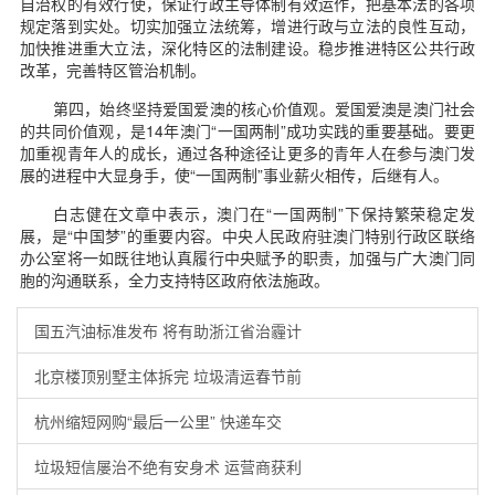
自治权的有效行使，保证行政主导体制有效运作，把基本法的各项
规定落到实处。切实加强立法统筹，增进行政与立法的良性互动，
加快推进重大立法，深化特区的法制建设。稳步推进特区公共行政
改革，完善特区管治机制。
第四，始终坚持爱国爱澳的核心价值观。爱国爱澳是澳门社会
的共同价值观，是14年澳门“一国两制”成功实践的重要基础。要更
加重视青年人的成长，通过各种途径让更多的青年人在参与澳门发
展的进程中大显身手，使“一国两制”事业薪火相传，后继有人。
白志健在文章中表示，澳门在“一国两制”下保持繁荣稳定发
展，是“中国梦”的重要内容。中央人民政府驻澳门特别行政区联络
办公室将一如既往地认真履行中央赋予的职责，加强与广大澳门同
胞的沟通联系，全力支持特区政府依法施政。
国五汽油标准发布 将有助浙江省治霾计
北京楼顶别墅主体拆完 垃圾清运春节前
杭州缩短网购“最后一公里” 快递车交
垃圾短信屡治不绝有安身术 运营商获利