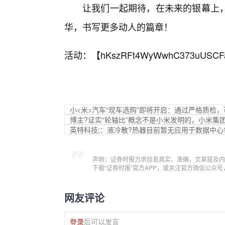
让我们一起期待，在未来的银幕上
华，书写更多动人的篇章！
活动：【
hKszRFt4WyWwhC373uUSCF
小<米>汽车“现车选购”即将开启：通过严格质检
博主?证实“轮轴比”概念不是小米发明的，小米集
英特科技;：液冷散?热器目前暂无应用于数据中心
声明：证券时报力求信息真实、准确，文章提及内
下载“证券时报”官方APP，或关注官方微信公众
网友评论
登录
后可以发言