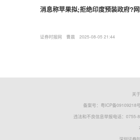
消息称苹果拟;拒绝印度预装政府?网络
证券时报网
曹晨
2025-08-05 21:44
关
备案号：
粤ICP备09109218
违法和不良信息举报电话：0755-83
深圳证券