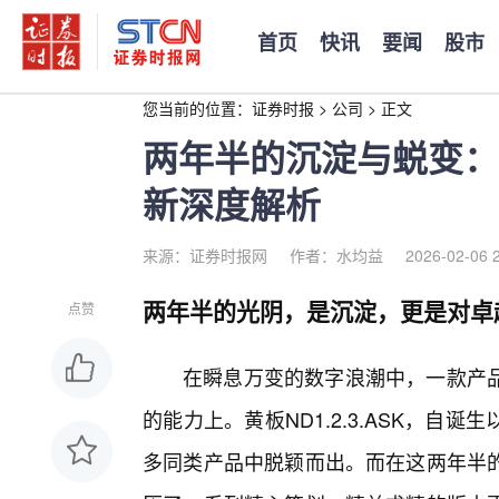
首页
快讯
要闻
股市
您当前的位置：
证券时报
>
公司
>
正文
两年半的沉淀与蜕变：黄板
新深度解析
来源：证券时报网
作者：水均益
2026-02-06 
两年半的光阴，是沉淀，更是对卓
点赞
在瞬息万变的数字浪潮中，一款产
的能力上。黄板ND1.2.3.ASK，自
多同类产品中脱颖而出。而在这两年半的