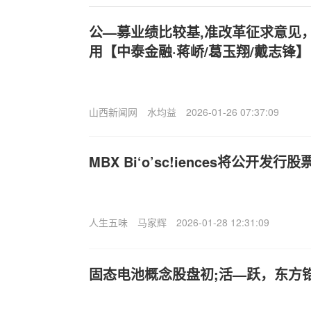
公—募业绩比较基,准改革征求意见，
用【中泰金融·蒋峤/葛玉翔/戴志锋】
山西新闻网
水均益
2026-01-26 07:37:09
MBX Bi‘o’sc!iences将公开发
人生五味
马家辉
2026-01-28 12:31:09
固态电池概念股盘初;活—跃，东方