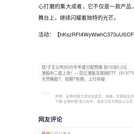
心打磨的集大成者，它不仅是一款产品
舞台上，继续闪耀着独特的光芒。
活动：【
hKszRFt4WyWwhC373uUSCF
孩!子王公布2025半年度分配预案 拟10派0.2元
港股AI二度上攻！—百亿港股互联网ETF（513
天然橡胶?：短期?有撑，上行存疑
声明：证券时报力求信息真实、准确，文章提及内
下载“证券时报”官方APP，或关注官方微信公众
网友评论
登录
后可以发言